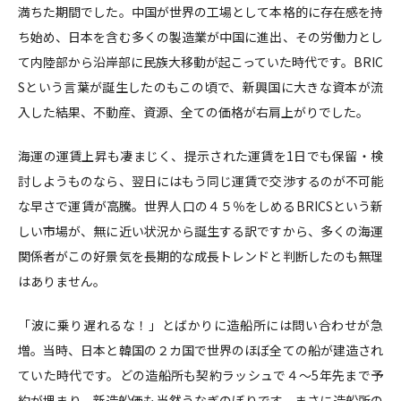
満ちた期間でした。中国が世界の工場として本格的に存在感を持
ち始め、日本を含む多くの製造業が中国に進出、その労働力とし
て内陸部から沿岸部に民族大移動が起こっていた時代です。BRIC
Sという言葉が誕生したのもこの頃で、新興国に大きな資本が流
入した結果、不動産、資源、全ての価格が右肩上がりでした。
海運の運賃上昇も凄まじく、提示された運賃を1日でも保留・検
討しようものなら、翌日にはもう同じ運賃で交渉するのが不可能
な早さで運賃が高騰。世界人口の４５％をしめるBRICSという新
しい市場が、無に近い状況から誕生する訳ですから、多くの海運
関係者がこの好景気を長期的な成長トレンドと判断したのも無理
はありません。
「波に乗り遅れるな！」とばかりに造船所には問い合わせが急
増。当時、日本と韓国の２カ国で世界のほぼ全ての船が建造され
ていた時代です。どの造船所も契約ラッシュで４〜5年先まで予
約が埋まり、新造船価も当然うなぎのぼりです。まさに造船所の