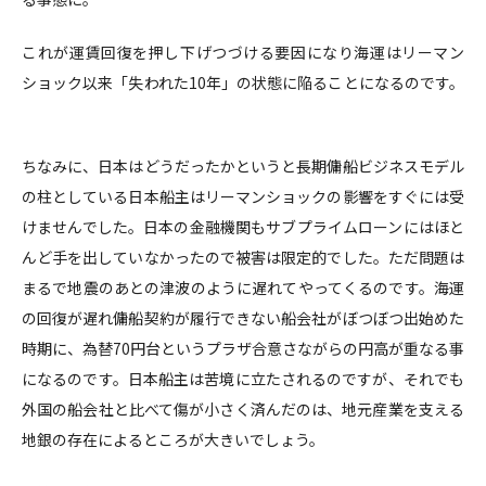
これが運賃回復を押し下げつづける要因になり海運はリーマン
ショック以来「失われた10年」の状態に陥ることになるのです。
ちなみに、日本はどうだったかというと長期傭船ビジネスモデル
の柱としている日本船主はリーマンショックの影響をすぐには受
けませんでした。日本の金融機関もサブプライムローンにはほと
んど手を出していなかったので被害は限定的でした。ただ問題は
まるで地震のあとの津波のように遅れてやってくるのです。海運
の回復が遅れ傭船契約が履行できない船会社がぼつぼつ出始めた
時期に、為替70円台というプラザ合意さながらの円高が重なる事
になるのです。日本船主は苦境に立たされるのですが、それでも
外国の船会社と比べて傷が小さく済んだのは、地元産業を支える
地銀の存在によるところが大きいでしょう。