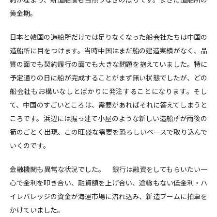
黄金期。
日本と韓国の造船所だけでは足りなくなった船会社たちは中国の
造船所に目をつけます。当時中国はまだ船の建造実績がなく、品
質の面でも契約履行の面でも大きな問題を抱えていました。特に
予定通りの日に船が完成することがまず無い状態でしたが、どの
船会社もお構いなしとばかりに発注することになります。そし
て、中国のすごいところは、需要があればそれに答えてしまうと
ころです。浜辺には掘っ建て小屋のような新しい造船所が雨後の
筍のごとく出現、この旺盛な需要を恐ろしいペースで取り込んで
いくのです。
金融機関も異常な状況でした。 銀行は融資をしてもらいたい一
心で金利を叩き合い、融資額を上げ合い、途轍もない低金利・ハ
イレバレッジの資金が海運市場に流れ込み、新造ブームに拍車を
かけていました。