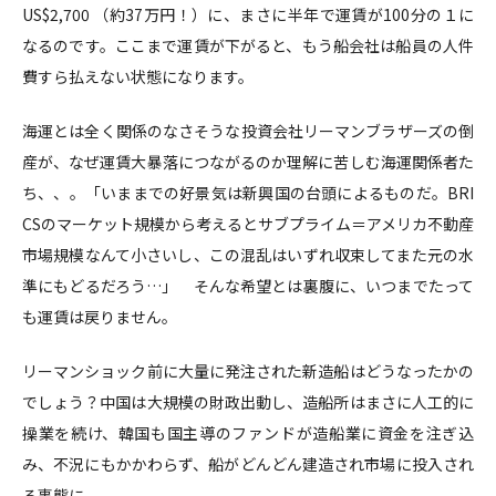
US$2,700 （約37万円！）に、まさに半年で運賃が100分の１に
なるのです。ここまで運賃が下がると、もう船会社は船員の人件
費すら払えない状態になります。
海運とは全く関係のなさそうな投資会社リーマンブラザーズの倒
産が、なぜ運賃大暴落につながるのか理解に苦しむ海運関係者た
ち、、。「いままでの好景気は新興国の台頭によるものだ。BRI
CSのマーケット規模から考えるとサブプライム＝アメリカ不動産
市場規模なんて小さいし、この混乱はいずれ収束してまた元の水
準にもどるだろう…」 そんな希望とは裏腹に、いつまでたって
も運賃は戻りません。
リーマンショック前に大量に発注された新造船はどうなったかの
でしょう？中国は大規模の財政出動し、造船所はまさに人工的に
操業を続け、韓国も国主導のファンドが造船業に資金を注ぎ込
み、不況にもかかわらず、船がどんどん建造され市場に投入され
る事態に。