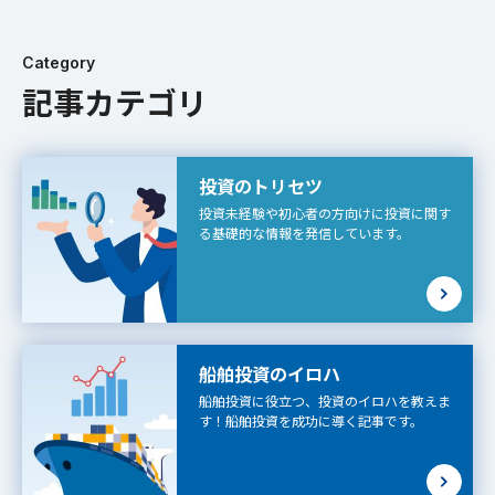
な定義 オペレーティングリースとは、企業が資産を「所有」せ
ず、リース会社から一定期間借りて利用する取引です。購入では
なく賃貸借に近い
Category
記事カテゴリ
投資のトリセツ
投資未経験や初心者の方向けに投資に関す
る基礎的な情報を発信しています。
船舶投資のイロハ
船舶投資に役立つ、投資のイロハを教えま
す！船舶投資を成功に導く記事です。