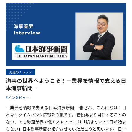
務」のプロフェッショナルたちです。 今回、インタビュアーを務
めるのは、日本マリタイムバンク代表の昼田将司。海運ファイナ
ンスの最前線で新しい挑戦を続ける立場から、長年にわたり国際
海運分野で活躍してきたマリタックス法律事務所の簑原建次先生
にお話を伺いました。
海運のナレッジ
海事の世界へようこそ！―業界を情報で支える日
本海事新聞―
#インタビュー
―業界を情報で支える日本海事新聞― 皆さん、こんにちは！日
本マリタイムバンク広報部の巌です。 普段あまり目にすることの
ない、でも海運業界で働く人にとっては「読まないと1日が始ま
らない」日本海事新聞を紹介させていただこうと思います。 日本