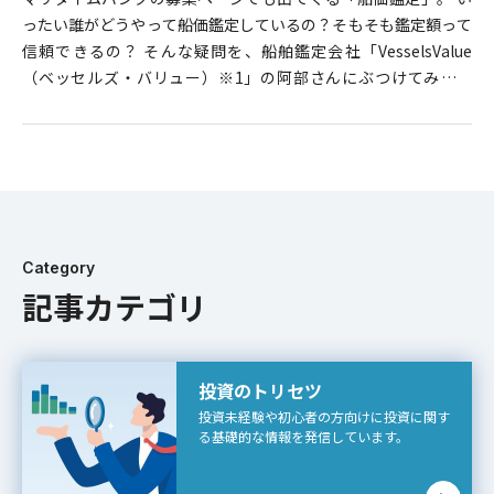
ったい誰がどうやって船価鑑定しているの？そもそも鑑定額って
信頼できるの？ そんな疑問を、船舶鑑定会社「VesselsValue
（ベッセルズ・バリュー）※1」の阿部さんにぶつけてみまし
た！ VesselsValue 阿部さん （マリタイムバンク昼田「以下
（昼）」） 「VesselsValue」は日本語で「船の価値」というダ
イレクトな名前なイギリスの船舶鑑定会社です。 阿部さんも日本
人でありながらロンドンで活躍されていますね。VesselsValueに
ついて、もう少しご説明いただけますか？ （VesselsValue阿部
さん「以下（阿）」）
Category
記事カテゴリ
投資のトリセツ
投資未経験や初心者の方向けに投資に関す
る基礎的な情報を発信しています。