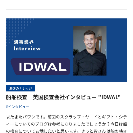
海事新聞は、その名の通り「海運の業界」に特化した新聞で、海
運、造船、港湾、物流など幅広い情報を提供しています。紙媒体
だけでなく、デジタル版（https://www.jmd.co.jp）でも購読が
可能で、記事も日本発のニュースだけでなく海外の船会社、造船
所のニュースも発信しています。 そんな、日本海事新聞の記者、
山本裕史氏にご来訪いただき、海運、造船、そしてその背
海運のナレッジ
船舶検査｜英国検査会社インタビュー "IDWAL"
#インタビュー
またまたパワンです。前回のスクラップ・ヤードとギフト・シテ
ィーについてのブログは参考になりましたでしょうか？今日は船
の検査についてお話したいと思います。きっと皆さんは船の検査