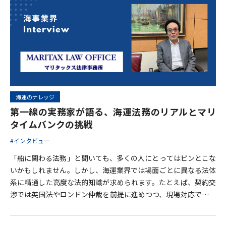
ンフラであり続けています。一方で、その収益構造や資金調達の
仕組みは、一般的な金融・投資の視点から見ると極めて特異であ
り、十分
海運のナレッジ
第一線の実務家が語る、海運法務のリアルとマリ
タイムバンクの挑戦
#インタビュー
「船に関わる法務」と聞いても、多くの人にとってはピンとこな
いかもしれません。しかし、海運業界では場面ごとに異なる法体
系に精通した高度な法的知識が求められます。たとえば、契約交
渉では英国法やロンドン仲裁を前提に進めつつ、現場対応ではベ
トナムやシンガポールなどの現地の法律、そして公海上では国際
条約に従う——。こうした複雑な世界を支えるのが、「海の法