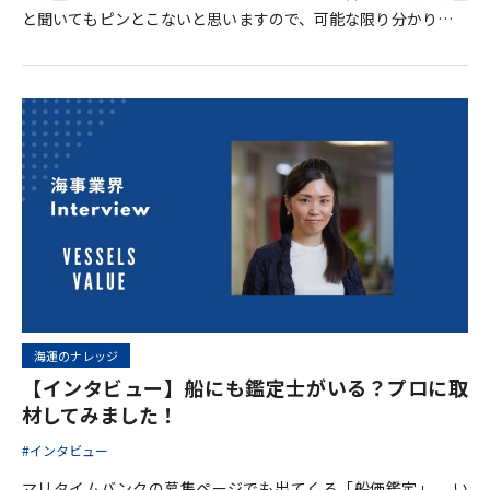
と聞いてもピンとこないと思いますので、可能な限り分かりやす
く説明できるよう頑張ります。 船の検査のことを「検船」と呼び
ます。そして、検船をしてくれる会社のことを「検船会社」と呼
びます。今回は、マリタイムバンクが融資する前にお世話になっ
ている検船会社IDWAL社にインタビューをさせていただきまし
た。インタビューを通して皆さんに検船の事をもっと知ってもら
い、なぜIDWAL社を使って検船をしているのかもご紹介したいと
思います。
海運のナレッジ
【インタビュー】船にも鑑定士がいる？プロに取
材してみました！
#インタビュー
マリタイムバンクの募集ページでも出てくる「船価鑑定」。 い